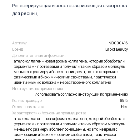
Регенерирующая и восстанавливающая сыворотка
для ресниц
Артикул
ND000416
Бренд
Lab of Beauty
Дополнительная информация
ателоколлаген - новая форма коллагена, который обработали
ферментами протеазами и получили таким образом молекулы
меньше по размеру и более проницаемы, но в то же время с
физическими и биохимическими свойствами, практически
идентичными с волокнам нерастворенного коллагена
Инструкция по применению
Использовать согласно инструкции по применению
Кол-во процедур
65,8
Отдельная длина
Нет
Характеристики/основные преимущества
ателоколлаген - новая форма коллагена, который обработали
ферментами протеазами и получили таким образом молекулы
меньше по размеру и более проницаемы, но в то же время с
физическими и биохимическими свойствами, практически
идентичными с волокнам нерастворенного коллагена