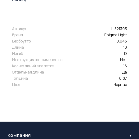
Артикул
LL521393
Бренд
Enigma Light
Вес брутто
0,043
Длина
10
Изгиб
D
Инструкция по применению
Нет
Кол-во линий в палетке
16
Отдельная длина
Да
Толщина
0.07
Цвет
Черные
Компания