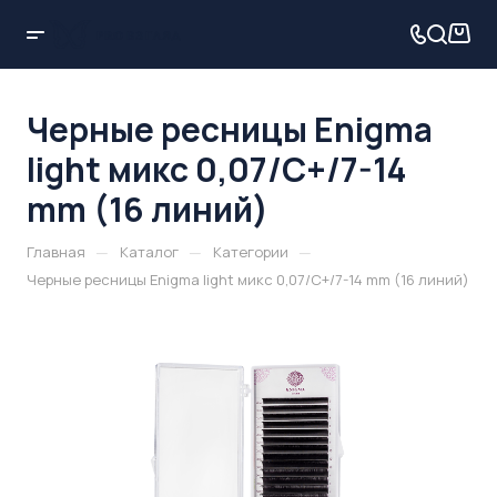
Черные ресницы Enigma
light микс 0,07/C+/7-14
mm (16 линий)
—
—
—
Главная
Каталог
Категории
Черные ресницы Enigma light микс 0,07/C+/7-14 mm (16 линий)