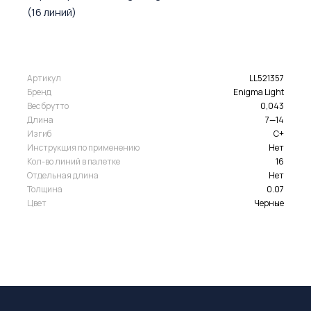
(16 линий)
Артикул
LL521357
Бренд
Enigma Light
Вес брутто
0,043
Длина
7—14
Изгиб
C+
Инструкция по применению
Нет
Кол-во линий в палетке
16
Отдельная длина
Нет
Толщина
0.07
Цвет
Черные