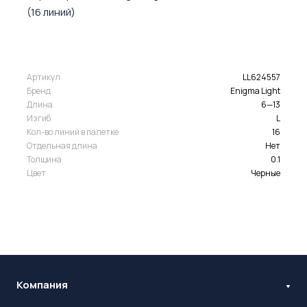
(16 линий)
Артикул
LL624557
Бренд
Enigma Light
Длина
6—13
Изгиб
L
Кол-во линий в палетке
16
Отдельная длина
Нет
Толщина
0.1
Цвет
Черные
Компания