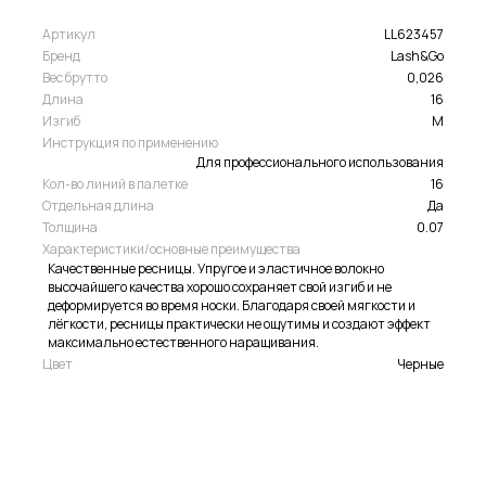
Артикул
LL623457
Бренд
Lash&Go
Вес брутто
0,026
Длина
16
Изгиб
M
Инструкция по применению
Для профессионального использования
Кол-во линий в палетке
16
Отдельная длина
Да
Толщина
0.07
Характеристики/основные преимущества
Качественные ресницы. Упругое и эластичное волокно
высочайшего качества хорошо сохраняет свой изгиб и не
деформируется во время носки. Благодаря своей мягкости и
лёгкости, ресницы практически не ощутимы и создают эффект
максимально естественного наращивания.
Цвет
Черные