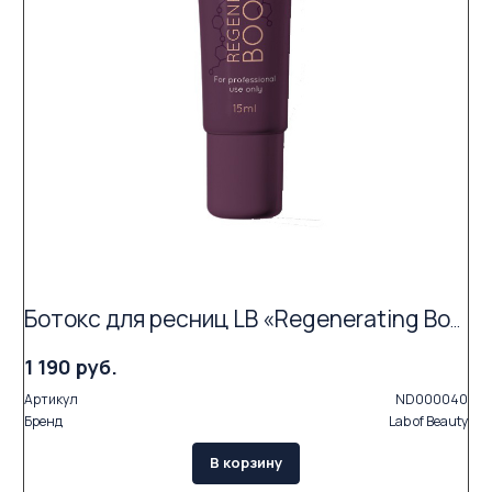
Ботокс для ресниц LB «Regenerating Booster» (15 мл)
1 190 руб.
Артикул
ND000040
Бренд
Lab of Beauty
В корзину