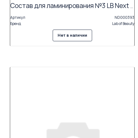
Состав для ламинирования №3 LB Next «Moisturising Serum» АКЦИЯ (Exp.11.26)
Артикул
ND000393
Бренд
Lab of Beauty
Нет в наличии