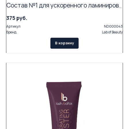
Состав №1 для ускоренного ламинирования LB «Express» (саше 1 мл)
375 руб.
Артикул
ND000043
Бренд
Lab of Beauty
В корзину