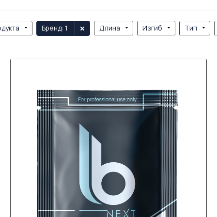
одукта
Бренд
: 1
Длина
Изгиб
Тип