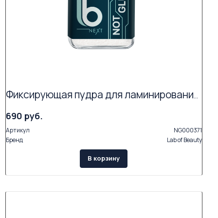
Фиксирующая пудра для ламинирования ресниц LB Next NOT GLUE (3г)
690 руб.
Артикул
NG000371
Бренд
Lab of Beauty
В корзину