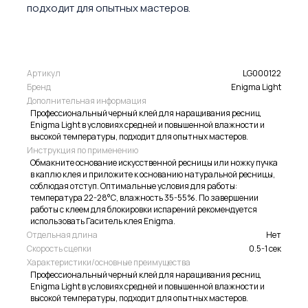
подходит для опытных мастеров.
Артикул
LG000122
Бренд
Enigma Light
Дополнительная информация
Профессиональный черный клей для наращивания ресниц
Enigma Light в условиях средней и повышенной влажности и
высокой температуры, подходит для опытных мастеров.
Инструкция по применению
Обмакните основание искусственной ресницы или ножку пучка
в каплю клея и приложите к основанию натуральной ресницы,
соблюдая отступ. Оптимальные условия для работы:
температура 22-28°С, влажность 35-55%. По завершении
работы с клеем для блокировки испарений рекомендуется
использовать Гаситель клея Enigma.
Отдельная длина
Нет
Скорость сцепки
0.5-1 сек
Характеристики/основные преимущества
Профессиональный черный клей для наращивания ресниц
Enigma Light в условиях средней и повышенной влажности и
высокой температуры, подходит для опытных мастеров.