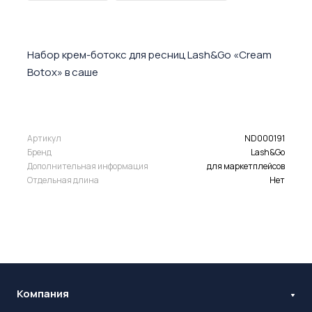
Набор крем-ботокс для ресниц Lash&Go «Cream
Botox» в саше
Артикул
ND000191
Бренд
Lash&Go
Дополнительная информация
для маркетплейсов
Отдельная длина
Нет
Компания