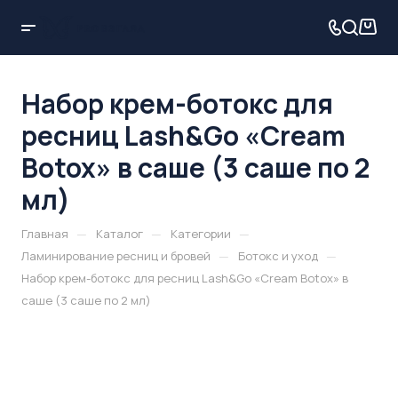
Набор крем-ботокс для
ресниц Lash&Go «Cream
Botox» в саше (3 саше по 2
мл)
—
—
—
Главная
Каталог
Категории
—
—
Ламинирование ресниц и бровей
Ботокс и уход
Набор крем-ботокс для ресниц Lash&Go «Cream Botox» в
саше (3 саше по 2 мл)