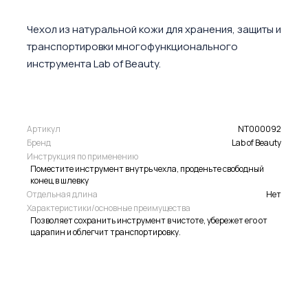
Чехол из натуральной кожи для хранения, защиты и
транспортировки многофункционального
инструмента Lab of Beauty.
Артикул
NT000092
Бренд
Lab of Beauty
Инструкция по применению
Поместите инструмент внутрь чехла, проденьте свободный
конец в шлевку
Отдельная длина
Нет
Характеристики/основные преимущества
Позволяет сохранить инструмент в чистоте, убережет его от
царапин и облегчит транспортировку.