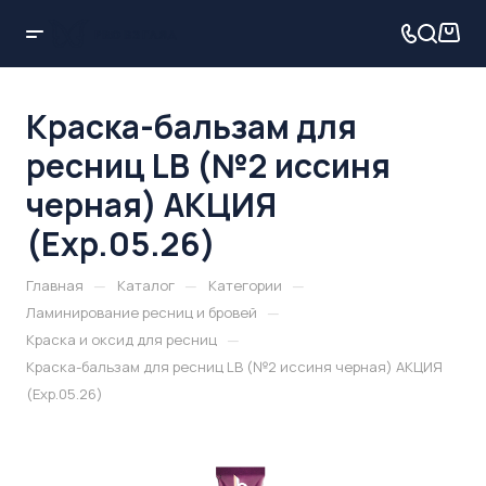
Краска-бальзам для
ресниц LB (№2 иссиня
черная) АКЦИЯ
(Exp.05.26)
—
—
—
Главная
Каталог
Категории
—
Ламинирование ресниц и бровей
—
Краска и оксид для ресниц
Краска-бальзам для ресниц LB (№2 иссиня черная) АКЦИЯ
(Exp.05.26)