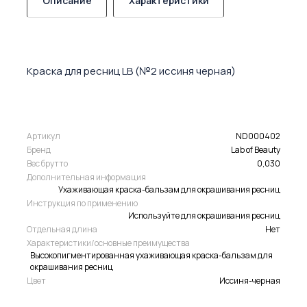
Описание
Характеристики
Краска для ресниц LB (№2 иссиня черная)
Артикул
ND000402
Бренд
Lab of Beauty
Вес брутто
0,030
Дополнительная информация
Ухаживающая краска-бальзам для окрашивания ресниц
Инструкция по применению
Используйте для окрашивания ресниц
Отдельная длина
Нет
Характеристики/основные преимущества
Высокопигментированная ухаживающая краска-бальзам для
окрашивания ресниц
Цвет
Иссиня-черная