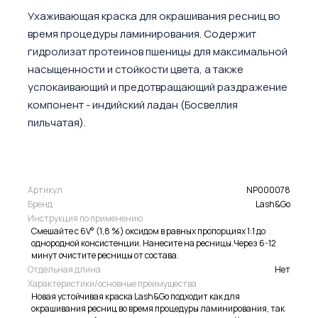
Ухаживающая краска для окрашивания ресниц во
время процедуры ламинирования. Содержит
гидролизат протеинов пшеницы для максимальной
насыщенности и стойкости цвета, а также
успокаивающий и предотвращающий раздражение
компонент - индийский ладан (Босвеллия
пильчатая).
Артикул
NP000078
Бренд
Lash&Go
Инструкция по применению
Смешайте с 6V° (1,8 %) оксидом в равных пропорциях 1:1 до
однородной консистенции. Нанесите на ресницы.Через 6-12
минут очистите ресницы от состава.
Отдельная длина
Нет
Характеристики/основные преимущества
Новая устойчивая краска Lash&Go подходит как для
окрашивания ресниц во время процедуры ламинирования, так