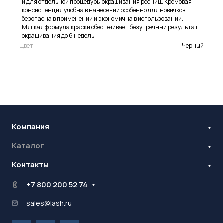
и для отдельной процедуры окрашивания ресниц. Кремовая
консистенция удобна в нанесении особенно для новичков,
безопасна в применении и экономична в использовании.
Мягкая формула краски обеспечивает безупречный результат
окрашивания до 6 недель.
Цвет
Черный
Компания
Каталог
Бренды
Блог
Контакты
Наращивание ресниц
Ламинирование ресниц и бровей
Стань оптовиком
+7 800 200 52 74
Контрактное производство
sales@lash.ru