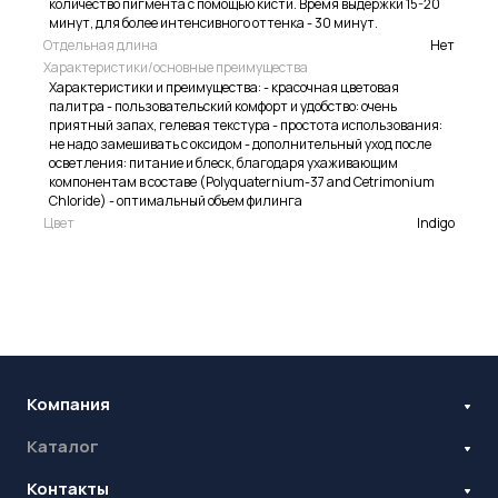
количество пигмента с помощью кисти. Время выдержки 15-20
минут, для более интенсивного оттенка - 30 минут.
Отдельная длина
Нет
Характеристики/основные преимущества
Характеристики и преимущества: - красочная цветовая
палитра - пользовательский комфорт и удобство: очень
приятный запах, гелевая текстура - простота использования:
не надо замешивать с оксидом - дополнительный уход после
осветления: питание и блеск, благодаря ухаживающим
компонентам в составе (Polyquaternium-37 and Cetrimonium
Chloride) - оптимальный объем филинга
Цвет
Indigo
Компания
Каталог
Бренды
Блог
Контакты
Наращивание ресниц