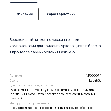
Описание
Характеристики
Безоксидный пигмент с ухаживающими
компонентами для придания яркого цвета и блеска
в процессе ламинирования Lash&Go
Артикул
NP000074
Бренд
Lash&Go
Дополнительная информация
Безоксидный пигмент с ухаживающими компонентами для
придания яркого цвета и блеска в процессе ламинирования
Lash&Go
Инструкция по применению
После предварительного осветления нанесите небольшое