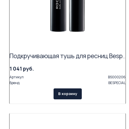
Подкручивающая тушь для ресниц Bespecial «ROCK'N'CURL» (цвет coal black 01)
1 041 руб.
Артикул
BS000206
Бренд
BESPECIAL
В корзину