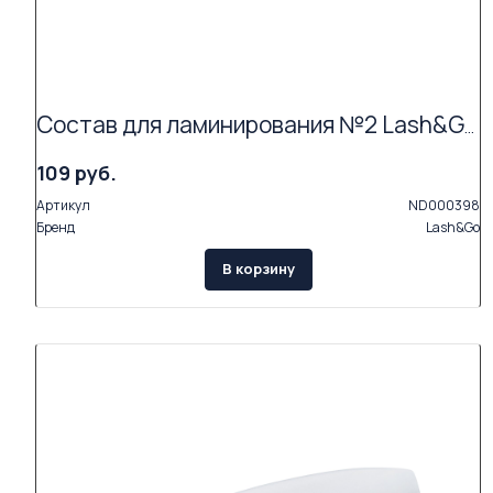
Состав для ламинирования №2 Lash&Go Neutralizing Cream в саше (1,5 мл) АКЦИЯ (Exp.09.26)
109 руб.
Артикул
ND000398
Бренд
Lash&Go
В корзину