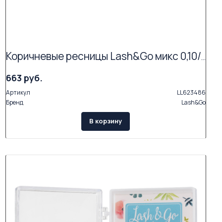
Коричневые ресницы Lash&Go микс 0,10/C/6-14 mm "Мокка" (17 линий)
663 руб.
Артикул
LL623486
Бренд
Lash&Go
В корзину