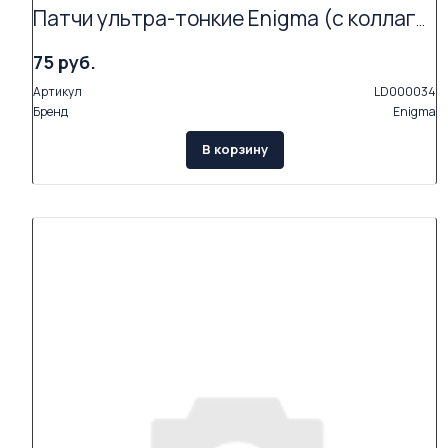
Патчи ультра-тонкие Enigma (с коллагеном и экстрактами растений, 2 пары в упаковке)
75 руб.
Артикул
LD000034
Бренд
Enigma
В корзину