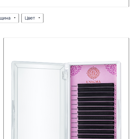
щина
Цвет