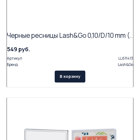
Черные ресницы Lash&Go 0,10/D/10 mm (16 линий)
549 руб.
Артикул
LL611413
Бренд
Lash&Go
В корзину