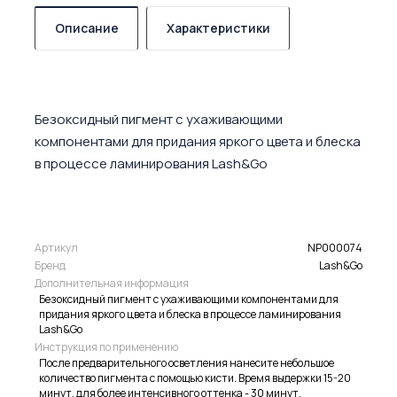
Описание
Характеристики
Безоксидный пигмент с ухаживающими
компонентами для придания яркого цвета и блеска
в процессе ламинирования Lash&Go
Артикул
NP000074
Бренд
Lash&Go
Дополнительная информация
Безоксидный пигмент с ухаживающими компонентами для
придания яркого цвета и блеска в процессе ламинирования
Lash&Go
Инструкция по применению
После предварительного осветления нанесите небольшое
количество пигмента с помощью кисти. Время выдержки 15-20
минут, для более интенсивного оттенка - 30 минут.