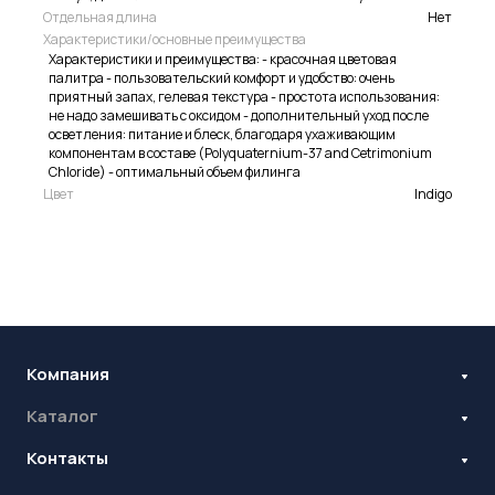
Отдельная длина
Нет
Характеристики/основные преимущества
Характеристики и преимущества: - красочная цветовая
палитра - пользовательский комфорт и удобство: очень
приятный запах, гелевая текстура - простота использования:
не надо замешивать с оксидом - дополнительный уход после
осветления: питание и блеск, благодаря ухаживающим
компонентам в составе (Polyquaternium-37 and Cetrimonium
Chloride) - оптимальный объем филинга
Цвет
Indigo
Компания
Каталог
Бренды
Блог
Контакты
Наращивание ресниц
Ламинирование ресниц и бровей