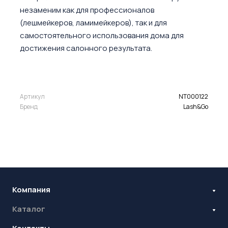
незаменим как для профессионалов
(лешмейкеров, ламимейкеров), так и для
самостоятельного использования дома для
достижения салонного результата.
Артикул
NT000122
Бренд
Lash&Go
Компания
Каталог
Бренды
Блог