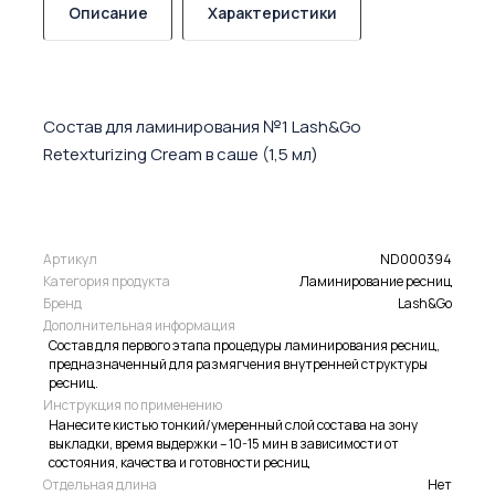
Описание
Характеристики
Состав для ламинирования №1 Lash&Go
Retexturizing Cream в саше (1,5 мл)
Артикул
ND000394
Категория продукта
Ламинирование ресниц
Бренд
Lash&Go
Дополнительная информация
Состав для первого этапа процедуры ламинирования ресниц,
предназначенный для размягчения внутренней структуры
ресниц.
Инструкция по применению
Нанесите кистью тонкий/умеренный слой состава на зону
выкладки, время выдержки – 10-15 мин в зависимости от
состояния, качества и готовности ресниц
Отдельная длина
Нет