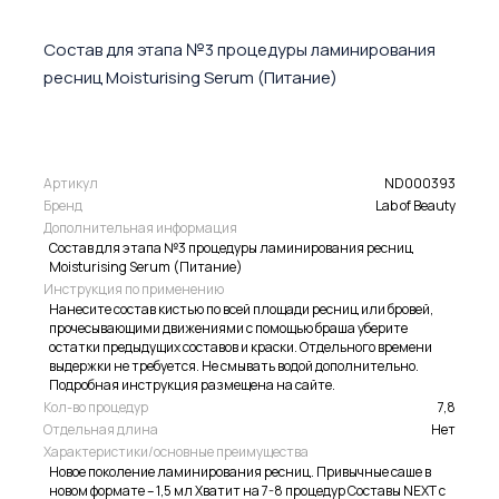
Состав для этапа №3 процедуры ламинирования
ресниц Moisturising Serum (Питание)
Артикул
ND000393
Бренд
Lab of Beauty
Дополнительная информация
Состав для этапа №3 процедуры ламинирования ресниц
Moisturising Serum (Питание)
Инструкция по применению
Нанесите состав кистью по всей площади ресниц или бровей,
прочесывающими движениями с помощью браша уберите
остатки предыдущих составов и краски. Отдельного времени
выдержки не требуется. Не смывать водой дополнительно.
Подробная инструкция размещена на сайте.
Кол-во процедур
7,8
Отдельная длина
Нет
Характеристики/основные преимущества
Новое поколение ламинирования ресниц. Привычные саше в
новом формате – 1,5 мл Хватит на 7-8 процедур Составы NEXT с