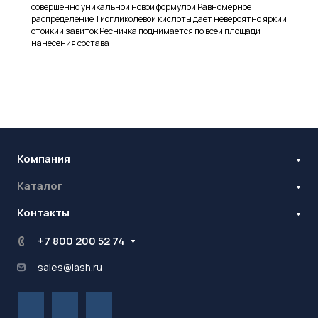
совершенно уникальной новой формулой Равномерное
распределение Тиогликолевой кислоты дает невероятно яркий
стойкий завиток Ресничка поднимается по всей площади
нанесения состава
Компания
Каталог
Бренды
Блог
Контакты
Наращивание ресниц
Ламинирование ресниц и бровей
Стань оптовиком
+7 800 200 52 74
Контрактное производство
sales@lash.ru