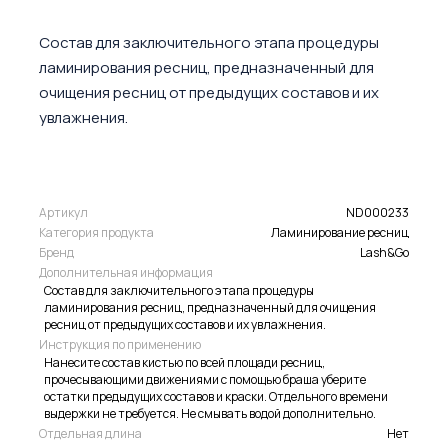
Состав для заключительного этапа процедуры
ламинирования ресниц, предназначенный для
очищения ресниц от предыдущих составов и их
увлажнения.
Артикул
ND000233
Категория продукта
Ламинирование ресниц
Бренд
Lash&Go
Дополнительная информация
Состав для заключительного этапа процедуры
ламинирования ресниц, предназначенный для очищения
ресниц от предыдущих составов и их увлажнения.
Инструкция по применению
Нанесите состав кистью по всей площади ресниц,
прочесывающими движениями с помощью браша уберите
остатки предыдущих составов и краски. Отдельного времени
выдержки не требуется. Не смывать водой дополнительно.
Отдельная длина
Нет