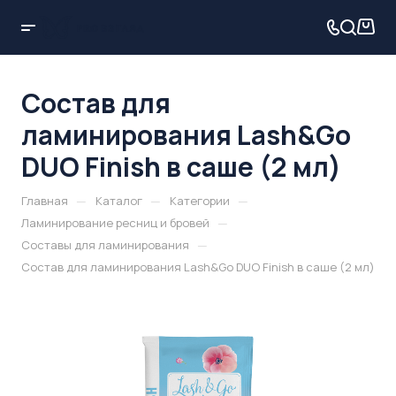
Состав для
ламинирования Lash&Go
DUO Finish в саше (2 мл)
—
—
—
Главная
Каталог
Категории
—
Ламинирование ресниц и бровей
—
Составы для ламинирования
Состав для ламинирования Lash&Go DUO Finish в саше (2 мл)