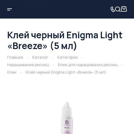
Клей черный Enigma Light
«Breeze» (5 мл)
—
—
—
Главная
Каталог
Категории
—
—
Наращивание ресниц
Клеи для наращивания ресниц
—
Клеи
Клей черный Enigma Light «Breeze» (5 мл)