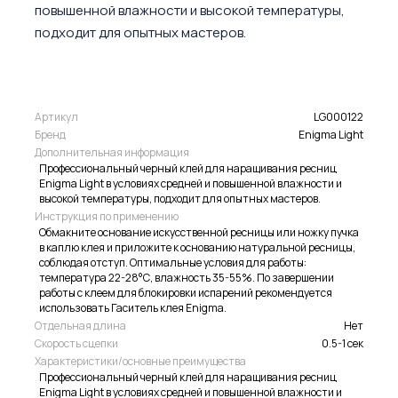
повышенной влажности и высокой температуры,
подходит для опытных мастеров.
Артикул
LG000122
Бренд
Enigma Light
Дополнительная информация
Профессиональный черный клей для наращивания ресниц
Enigma Light в условиях средней и повышенной влажности и
высокой температуры, подходит для опытных мастеров.
Инструкция по применению
Обмакните основание искусственной ресницы или ножку пучка
в каплю клея и приложите к основанию натуральной ресницы,
соблюдая отступ. Оптимальные условия для работы:
температура 22-28°С, влажность 35-55%. По завершении
работы с клеем для блокировки испарений рекомендуется
использовать Гаситель клея Enigma.
Отдельная длина
Нет
Скорость сцепки
0.5-1 сек
Характеристики/основные преимущества
Профессиональный черный клей для наращивания ресниц
Enigma Light в условиях средней и повышенной влажности и