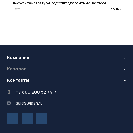
высокой температуры, подходит для опытных мастеров.
Цвет
Черный
Компания
Каталог
Бренды
Блог
Контакты
Наращивание ресниц
Ламинирование ресниц и бровей
Стань оптовиком
+7 800 200 52 74
Контрактное производство
sales@lash.ru