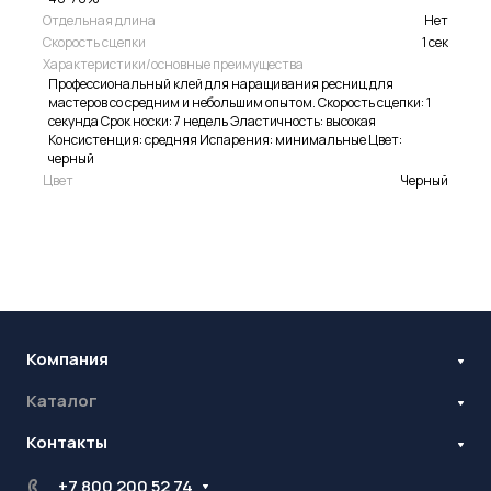
Отдельная длина
Нет
Скорость сцепки
1 сек
Характеристики/основные преимущества
Профессиональный клей для наращивания ресниц для
мастеров со средним и небольшим опытом. Скорость сцепки: 1
секунда Срок носки: 7 недель Эластичность: высокая
Консистенция: средняя Испарения: минимальные Цвет:
черный
Цвет
Черный
Компания
Каталог
Бренды
Блог
Контакты
Наращивание ресниц
Ламинирование ресниц и бровей
Стань оптовиком
+7 800 200 52 74