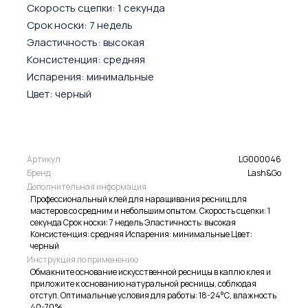
Скорость сцепки: 1 секунда
Срок носки: 7 недель
Эластичность: высокая
Консистенция: средняя
Испарения: минимальные
Цвет: черный
Артикул
LG000046
Бренд
Lash&Go
Дополнительная информация
Профессиональный клей для наращивания ресниц для
мастеров со средним и небольшим опытом. Скорость сцепки: 1
секунда Срок носки: 7 недель Эластичность: высокая
Консистенция: средняя Испарения: минимальные Цвет:
черный
Инструкция по применению
Обмакните основание искусственной ресницы в каплю клея и
приложите к основанию натуральной ресницы, соблюдая
отступ. Оптимальные условия для работы: 18-24°С, влажность
40-70%