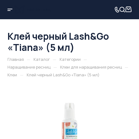
Клей черный Lash&Go
«Tiana» (5 мл)
—
—
—
Главная
Каталог
Категории
—
—
Наращивание ресниц
Клеи для наращивания ресниц
—
Клеи
Клей черный Lash&Go «Tiana» (5 мл)