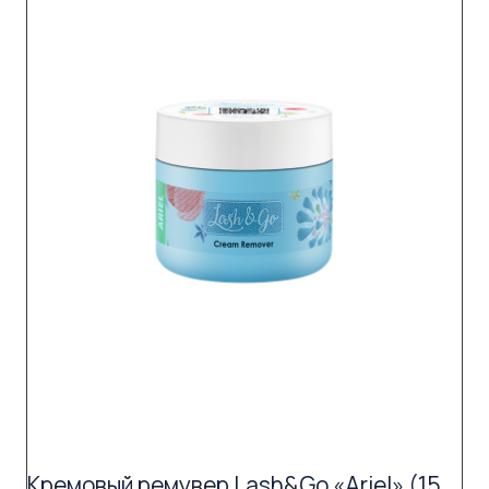
Кремовый ремувер Lash&Go «Ariel» (15