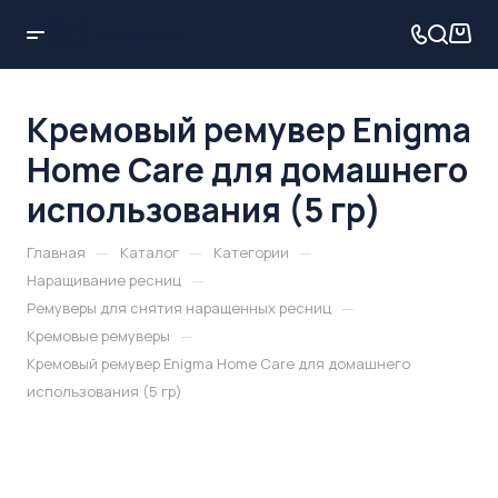
Кремовый ремувер Enigma
Home Care для домашнего
использования (5 гр)
—
—
—
Главная
Каталог
Категории
—
Наращивание ресниц
—
Ремуверы для снятия наращенных ресниц
—
Кремовые ремуверы
Кремовый ремувер Enigma Home Care для домашнего
использования (5 гр)