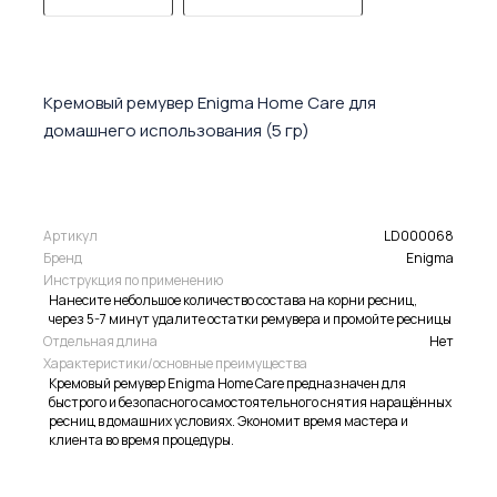
Кремовый ремувер Enigma Home Care для
домашнего использования (5 гр)
Артикул
LD000068
Бренд
Enigma
Инструкция по применению
Нанесите небольшое количество состава на корни ресниц,
через 5-7 минут удалите остатки ремувера и промойте ресницы
Отдельная длина
Нет
Характеристики/основные преимущества
Кремовый ремувер Enigma Home Care предназначен для
быстрого и безопасного самостоятельного снятия наращённых
ресниц в домашних условиях. Экономит время мастера и
клиента во время процедуры.