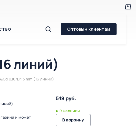
Оптовым клиентам
СТВО
16 линий)
Go 0,10/D/13 mm (16 линий)
549 руб.
линий)
В наличии
агазина и может
В корзину