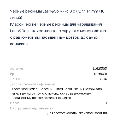
Черные ресницы Lash&Go микс 0,07/D/7-14 mm (16
линий)
Классические чёрные ресницы для наращивания
Lash&Go из качественного упругого моноволокна
с равномерным насыщенным цветом до самых
кончиков.
Артикул
LL621303
Бренд
Lash&Go
Длина
7—14
Дополнительная информация
Классические чёрные ресницы для наращивания Lash&Go из
качественного упругого моноволокна с равномерным
насыщенным цветом до самых кончиков.
Изгиб
D
Инструкция по применению
Для профессионального использования