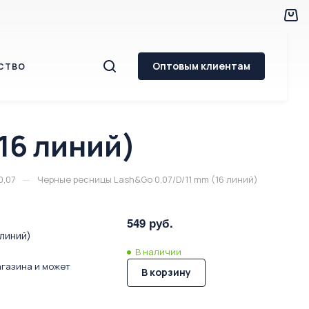
Оптовым клиентам
СТВО
16 линий)
—
0,07
Черные ресницы Lash&Go 0,07/D/11 mm (16 линий)
549 руб.
 линий)
В наличии
агазина и может
В корзину