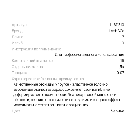
Артикул
LL611310
Бренд
Lash&Go
Длина
7
Изгиб
D
Инструкция по применению
Для профессионального использования
Кол-во линий в палетке
16
Отдельная длина
Да
Толщина
0.07
Характеристики/основные преимущества
Качественные ресницы. Упругое и эластичное волокно
высочайшего качества хорошо сохраняет свой изгиб и не
деформируется во время носки. Благодаря своей мягкости и
лёгкости, ресницы практически не ощутимы и создают эффект
максимально естественного наращивания.
Цвет
Черные