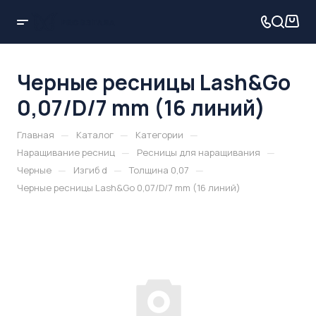
Черные ресницы Lash&Go
0,07/D/7 mm (16 линий)
—
—
—
Главная
Каталог
Категории
—
—
Наращивание ресниц
Ресницы для наращивания
—
—
—
Черные
Изгиб d
Толщина 0,07
Черные ресницы Lash&Go 0,07/D/7 mm (16 линий)