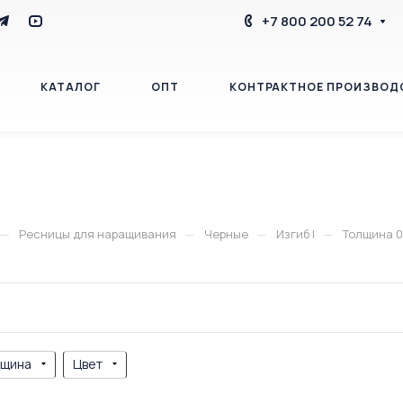
+7 800 200 52 74
КАТАЛОГ
ОПТ
КОНТРАКТНОЕ ПРОИЗВОД
БЛОГ
КОНТАКТЫ
—
—
—
—
Ресницы для наращивания
Черные
Изгиб l
Толщина 0,
лщина
Цвет