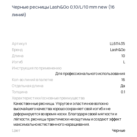
Черные ресницы Lash&Go 0,10/L/10 mm new (16
линий)
Артикул
LL611435
Бренд
Lash&Go
Длина
10
Изгиб
L
Инструкция по применению
Для профессионального использования
Кол-во линий в палетке
16
Отдельная длина
Да
Толщина
0.1
Характеристики/основные преимущества
Качественные ресницы. Упругое и эластичное волокно
высочайшего качества хорошо сохраняет свой изгиб и не
деформируется во время носки. Благодаря своей мягкости и
лёгкости, ресницы практически не ощутимы и создают эффект
максимально естественного наращивания.
Цвет
Черные