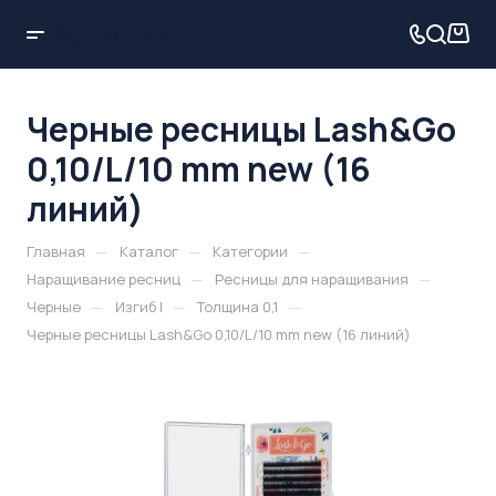
Черные ресницы Lash&Go
0,10/L/10 mm new (16
линий)
—
—
—
Главная
Каталог
Категории
—
—
Наращивание ресниц
Ресницы для наращивания
—
—
—
Черные
Изгиб l
Толщина 0,1
Черные ресницы Lash&Go 0,10/L/10 mm new (16 линий)