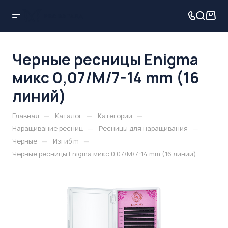
Черные ресницы Enigma
микс 0,07/M/7-14 mm (16
линий)
—
—
—
Главная
Каталог
Категории
—
—
Наращивание ресниц
Ресницы для наращивания
—
—
Черные
Изгиб m
Черные ресницы Enigma микс 0,07/M/7-14 mm (16 линий)