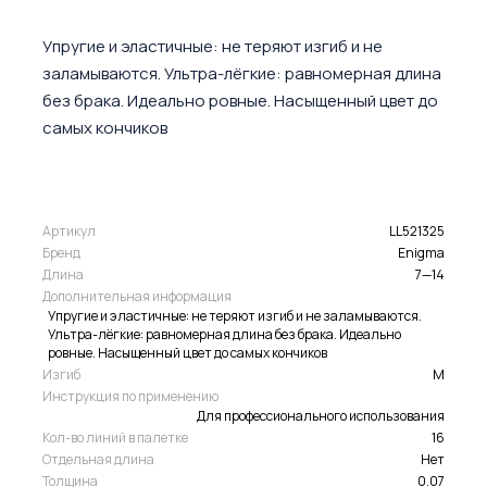
Упругие и эластичные: не теряют изгиб и не
заламываются. Ультра-лёгкие: равномерная длина
без брака. Идеально ровные. Насыщенный цвет до
самых кончиков
Артикул
LL521325
Бренд
Enigma
Длина
7—14
Дополнительная информация
Упругие и эластичные: не теряют изгиб и не заламываются.
Ультра-лёгкие: равномерная длина без брака. Идеально
ровные. Насыщенный цвет до самых кончиков
Изгиб
M
Инструкция по применению
Для профессионального использования
Кол-во линий в палетке
16
Отдельная длина
Нет
Толщина
0.07