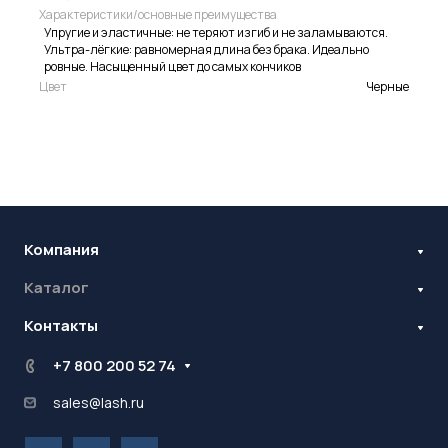
Характеристики/основные преимущества
Упругие и эластичные: не теряют изгиб и не заламываются.
Ультра-лёгкие: равномерная длина без брака. Идеально
ровные. Насыщенный цвет до самых кончиков
Цвет
Черные
Компания
Каталог
Бренды
Блог
Контакты
Наращивание ресниц
Ламинирование ресниц и бровей
Стань оптовиком
+7 800 200 52 74
Контрактное производство
sales@lash.ru