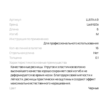
Артикул
LL611449
Бренд
Lash&Go
Длина
8
Изгиб
M
Инструкция по применению
Для профессионального использования
Кол-во линий в палетке
16
Отдельная длина
Нет
Толщина
0.1
Характеристики/основные преимущества
Качественные ресницы. Упругое и эластичное волокно
высочайшего качества хорошо сохраняет свой изгиб и не
деформируется во время носки. Благодаря своей мягкости и
лёгкости, ресницы практически не ощутимы и создают эффект
максимально естественного наращивания.
Цвет
Черные