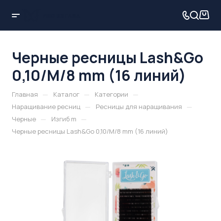
Черные ресницы Lash&Go
0,10/M/8 mm (16 линий)
—
—
—
Главная
Каталог
Категории
—
—
Наращивание ресниц
Ресницы для наращивания
—
—
Черные
Изгиб m
Черные ресницы Lash&Go 0,10/M/8 mm (16 линий)