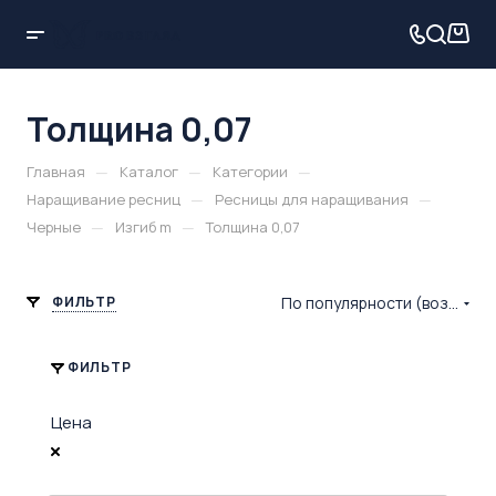
Толщина 0,07
—
—
—
Главная
Каталог
Категории
—
—
Наращивание ресниц
Ресницы для наращивания
—
—
Черные
Изгиб m
Толщина 0,07
ФИЛЬТР
По популярности (возрастание)
ФИЛЬТР
Цена