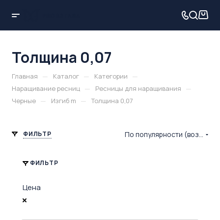
Толщина 0,07
—
—
—
Главная
Каталог
Категории
—
—
Наращивание ресниц
Ресницы для наращивания
—
—
Черные
Изгиб m
Толщина 0,07
ФИЛЬТР
По популярности (возрастание)
ФИЛЬТР
Цена