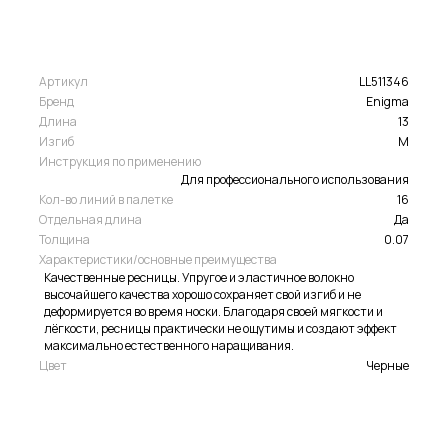
Артикул
LL511346
Бренд
Enigma
Длина
13
Изгиб
M
Инструкция по применению
Для профессионального использования
Кол-во линий в палетке
16
Отдельная длина
Да
Толщина
0.07
Характеристики/основные преимущества
Качественные ресницы. Упругое и эластичное волокно
высочайшего качества хорошо сохраняет свой изгиб и не
деформируется во время носки. Благодаря своей мягкости и
лёгкости, ресницы практически не ощутимы и создают эффект
максимально естественного наращивания.
Цвет
Черные