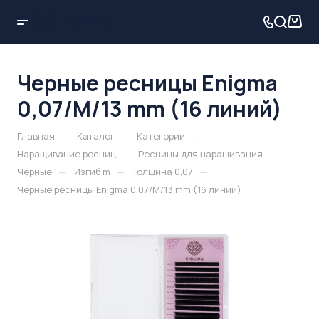
Черные ресницы Enigma
0,07/M/13 mm (16 линий)
—
—
—
Главная
Каталог
Категории
—
—
Наращивание ресниц
Ресницы для наращивания
—
—
—
Черные
Изгиб m
Толщина 0,07
Черные ресницы Enigma 0,07/M/13 mm (16 линий)