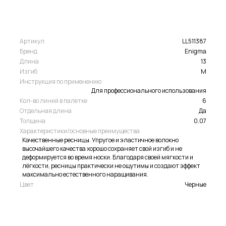
Артикул
LL511387
Бренд
Enigma
Длина
13
Изгиб
M
Инструкция по применению
Для профессионального использования
Кол-во линий в палетке
6
Отдельная длина
Да
Толщина
0.07
Характеристики/основные преимущества
Качественные ресницы. Упругое и эластичное волокно
высочайшего качества хорошо сохраняет свой изгиб и не
деформируется во время носки. Благодаря своей мягкости и
лёгкости, ресницы практически не ощутимы и создают эффект
максимально естественного наращивания.
Цвет
Черные