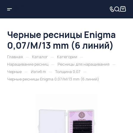
Черные ресницы Enigma
0,07/M/13 mm (6 линий)
—
—
—
Главная
Каталог
Категории
—
—
Наращивание ресниц
Ресницы для наращивания
—
—
—
Черные
Изгиб m
Толщина 0,07
Черные ресницы Enigma 0,07/M/13 mm (6 линий)