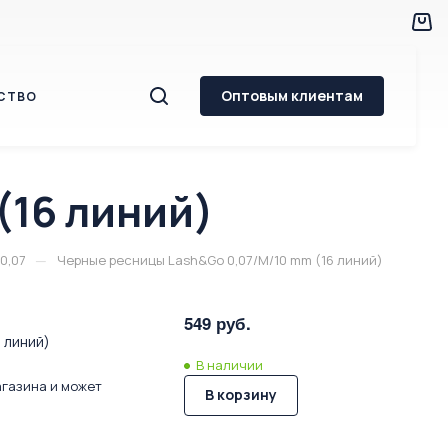
Оптовым клиентам
СТВО
(16 линий)
—
0,07
Черные ресницы Lash&Go 0,07/M/10 mm (16 линий)
549 руб.
 линий)
В наличии
агазина и может
В корзину