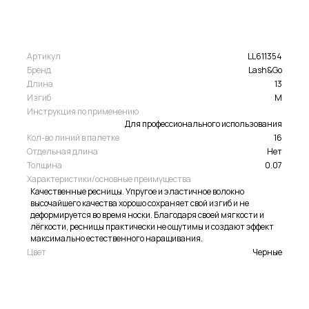
Артикул
LL611354
Бренд
Lash&Go
Длина
13
Изгиб
M
Инструкция по применению
Для профессионального использования
Кол-во линий в палетке
16
Отдельная длина
Нет
Толщина
0.07
Характеристики/основные преимущества
Качественные ресницы. Упругое и эластичное волокно
высочайшего качества хорошо сохраняет свой изгиб и не
деформируется во время носки. Благодаря своей мягкости и
лёгкости, ресницы практически не ощутимы и создают эффект
максимально естественного наращивания.
Цвет
Черные