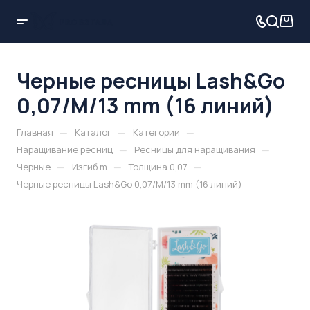
Черные ресницы Lash&Go
0,07/M/13 mm (16 линий)
—
—
—
Главная
Каталог
Категории
—
—
Наращивание ресниц
Ресницы для наращивания
—
—
—
Черные
Изгиб m
Толщина 0,07
Черные ресницы Lash&Go 0,07/M/13 mm (16 линий)