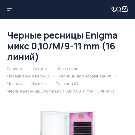
Черные ресницы Enigma
микс 0,10/M/9-11 mm (16
линий)
—
—
—
Главная
Каталог
Категории
—
—
Наращивание ресниц
Ресницы для наращивания
—
—
—
Черные
Изгиб m
Толщина 0,1
Черные ресницы Enigma микс 0,10/M/9-11 mm (16 линий)