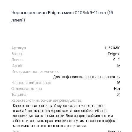
Черные ресницы Enigma микс 0,10/M/9-11 mm (16
линий)
Артикул
LL521450
Бренд
Enigma
Длина
9—11
Изгиб
M
Инструкция по применению
Для профессионального использования
Кол-во линий в палетке
16
Отдельная длина
Нет
Толщина
0.1
Характеристики/основные преимущества
Качественные ресницы. Упругое и эластичное волокно
высочайшего качества хорошо сохраняет свой изгиб и не
деформируется во время носки. Благодаря своей мягкости и
лёгкости, ресницы практически не ощутимы и создают эффект
максимально естественного наращивания.
Цвет
Черные