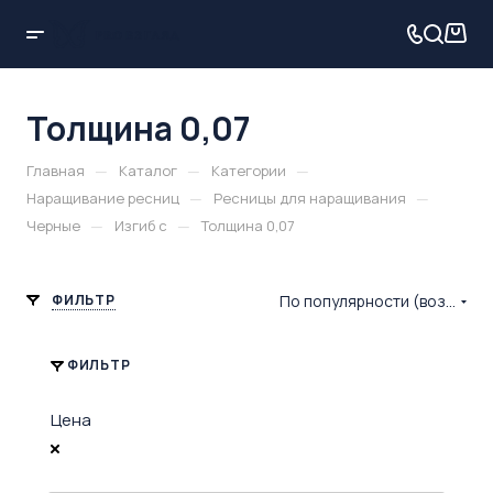
Толщина 0,07
—
—
—
Главная
Каталог
Категории
—
—
Наращивание ресниц
Ресницы для наращивания
—
—
Черные
Изгиб с
Толщина 0,07
ФИЛЬТР
По популярности (возрастание)
ФИЛЬТР
Цена