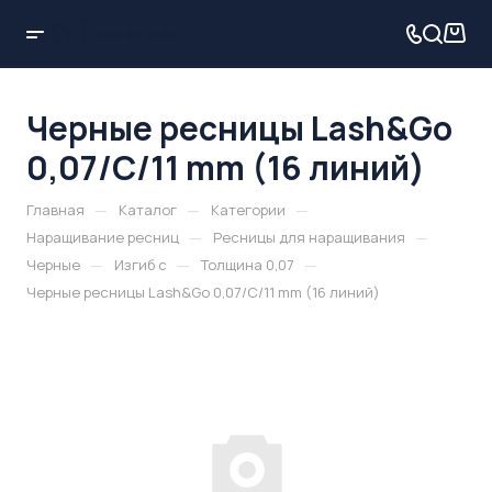
Черные ресницы Lash&Go
0,07/C/11 mm (16 линий)
—
—
—
Главная
Каталог
Категории
—
—
Наращивание ресниц
Ресницы для наращивания
—
—
—
Черные
Изгиб с
Толщина 0,07
Черные ресницы Lash&Go 0,07/C/11 mm (16 линий)