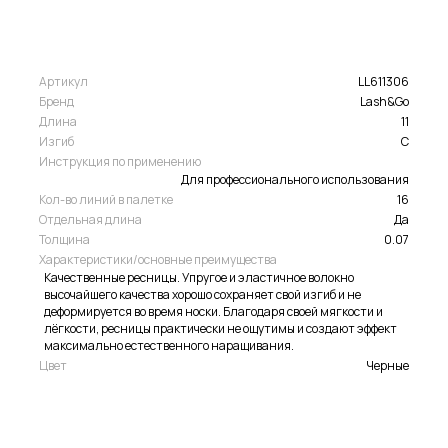
Артикул
LL611306
Бренд
Lash&Go
Длина
11
Изгиб
C
Инструкция по применению
Для профессионального использования
Кол-во линий в палетке
16
Отдельная длина
Да
Толщина
0.07
Характеристики/основные преимущества
Качественные ресницы. Упругое и эластичное волокно
высочайшего качества хорошо сохраняет свой изгиб и не
деформируется во время носки. Благодаря своей мягкости и
лёгкости, ресницы практически не ощутимы и создают эффект
максимально естественного наращивания.
Цвет
Черные