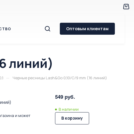
Оптовым клиентам
СТВО
6 линий)
—
,1
Черные ресницы Lash&Go 0,10/C/9 mm (16 линий)
549 руб.
линий)
В наличии
агазина и может
В корзину