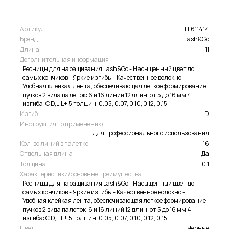
Артикул
LL611414
Бренд
Lash&Go
Длина
11
Дополнительная информация
Ресницы для наращивания Lash&Go - Насыщенный цвет до
самых кончиков - Яркие изгибы - Качественное волокно -
Удобная клейкая лента, обеспечивающая легкое формирование
пучков 2 вида палеток: 6 и 16 линий 12 длин: от 5 до 16 мм 4
изгиба: C,D,L,L+ 5 толщин: 0.05, 0.07, 0.10, 0.12, 0.15
Изгиб
D
Инструкция по применению
Для профессионального использования
Кол-во линий в палетке
16
Отдельная длина
Да
Толщина
0.1
Характеристики/основные преимущества
Ресницы для наращивания Lash&Go - Насыщенный цвет до
самых кончиков - Яркие изгибы - Качественное волокно -
Удобная клейкая лента, обеспечивающая легкое формирование
пучков 2 вида палеток: 6 и 16 линий 12 длин: от 5 до 16 мм 4
изгиба: C,D,L,L+ 5 толщин: 0.05, 0.07, 0.10, 0.12, 0.15
Цвет
Черные