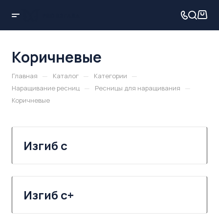
Коричневые
—
—
—
Главная
Каталог
Категории
—
—
Наращивание ресниц
Ресницы для наращивания
Коричневые
Изгиб c
Изгиб c+