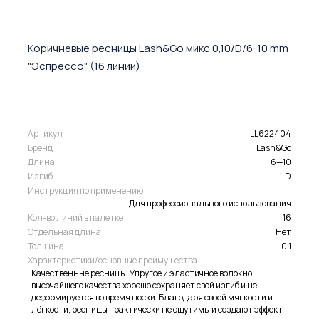
Коричневые ресницы Lash&Go микс 0,10/D/6-10 mm
"Эспрессо" (16 линий)
Артикул
LL622404
Бренд
Lash&Go
Длина
6—10
Изгиб
D
Инструкция по применению
Для профессионального использования
Кол-во линий в палетке
16
Отдельная длина
Нет
Толщина
0.1
Характеристики/основные преимущества
Качественные ресницы. Упругое и эластичное волокно
высочайшего качества хорошо сохраняет свой изгиб и не
деформируется во время носки. Благодаря своей мягкости и
лёгкости, ресницы практически не ощутимы и создают эффект