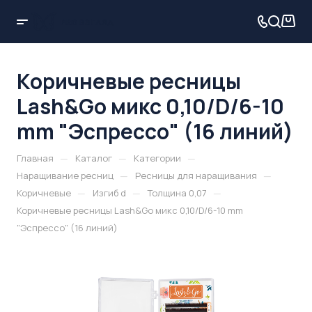
Коричневые ресницы
Lash&Go микс 0,10/D/6-10
mm "Эспрессо" (16 линий)
—
—
—
Главная
Каталог
Категории
—
—
Наращивание ресниц
Ресницы для наращивания
—
—
—
Коричневые
Изгиб d
Толщина 0,07
Коричневые ресницы Lash&Go микс 0,10/D/6-10 mm
"Эспрессо" (16 линий)