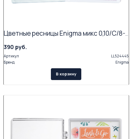
Цветные ресницы Enigma микс 0,10/C/8-12 mm "Forest lake" (15 линий)
390 руб.
Артикул
LL524445
Бренд
Enigma
В корзину