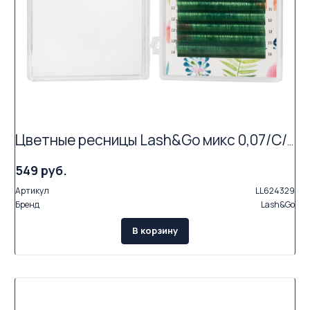
Цветные ресницы Lash&Go микс 0,07/C/7-14 mm "Зеленый" (16 линий)
549 руб.
Артикул
LL624329
Бренд
Lash&Go
В корзину