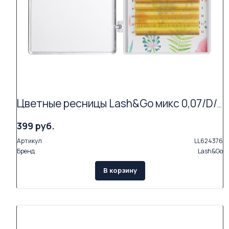
Цветные ресницы Lash&Go микс 0,07/D/9-13 mm "Grapefruit" (15 линий)
399 руб.
Артикул
LL624376
Бренд
Lash&Go
В корзину