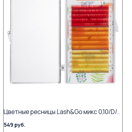
Цветные ресницы Lash&Go микс 0,10/D/9-13 mm "Grapefruit" (15 линий)
549 руб.