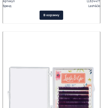
Артикул
LL624477
Бренд
Lash&Go
В корзину