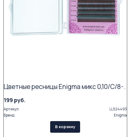
Цветные ресницы Enigma микс 0,10/C/8-13 mm "Mint" (6 линий)
199 руб.
Артикул
LL524493
Бренд
Enigma
В корзину