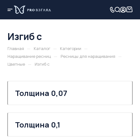
Изгиб c
—
—
—
Главная
Каталог
Категории
—
—
Наращивание ресниц
Ресницы для наращивания
—
Цветные
Изгиб c
Толщина 0,07
Толщина 0,1