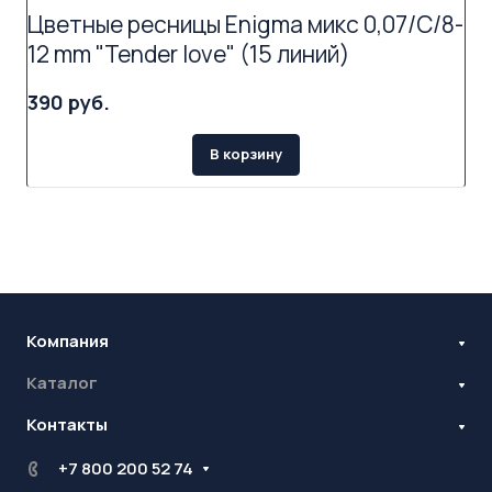
Цветные ресницы Enigma микс 0,07/C/8-
12 mm "Tender love" (15 линий)
390 руб.
В корзину
Компания
Каталог
Бренды
Блог
Контакты
Наращивание ресниц
Ламинирование ресниц и бровей
Стань оптовиком
+7 800 200 52 74