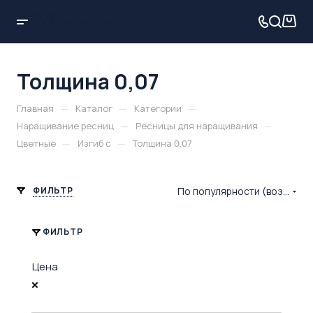
Толщина 0,07
—
—
—
Главная
Каталог
Категории
—
—
Наращивание ресниц
Ресницы для наращивания
—
—
Цветные
Изгиб c
Толщина 0,07
ФИЛЬТР
По популярности (возрастание)
ФИЛЬТР
Цена