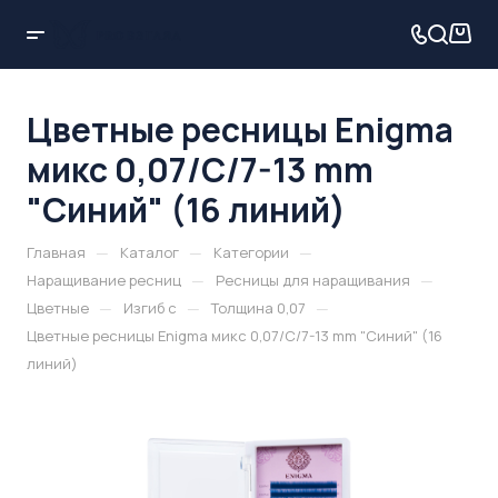
Цветные ресницы Enigma
микс 0,07/C/7-13 mm
"Синий" (16 линий)
—
—
—
Главная
Каталог
Категории
—
—
Наращивание ресниц
Ресницы для наращивания
—
—
—
Цветные
Изгиб c
Толщина 0,07
Цветные ресницы Enigma микс 0,07/C/7-13 mm "Синий" (16
линий)