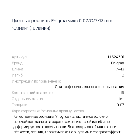
Цветные ресницы Enigma микс 0,07/C/7-13 mm
"Синий" (16 линий)
Артикул
LL524301
Бренд
Enigma
Длина
7—13
Изгиб
C
Инструкция по применению
Для профессионального использования
Кол-во линий в палетке
16
Отдельная длина
Нет
Толщина
0.07
Характеристики/основные преимущества
Качественные ресницы. Упругое и эластичное волокно
высочайшего качества хорошо сохраняет свой изгиб и не
деформируется во время носки. Благодаря своей мягкости и
лёгкости, ресницы практически не ощутимы и создают эффект