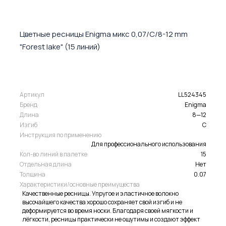
Цветные ресницы Enigma микс 0,07/C/8-12 mm
"Forest lake" (15 линий)
Артикул
LL524345
Бренд
Enigma
Длина
8—12
Изгиб
C
Инструкция по применению
Для профессионального использования
Кол-во линий в палетке
15
Отдельная длина
Нет
Толщина
0.07
Характеристики/основные преимущества
Качественные ресницы. Упругое и эластичное волокно
высочайшего качества хорошо сохраняет свой изгиб и не
деформируется во время носки. Благодаря своей мягкости и
лёгкости, ресницы практически не ощутимы и создают эффект