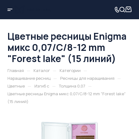
Цветные ресницы Enigma
микс 0,07/C/8-12 mm
"Forest lake" (15 линий)
—
—
—
Главная
Каталог
Категории
—
—
Наращивание ресниц
Ресницы для наращивания
—
—
—
Цветные
Изгиб c
Толщина 0,07
Цветные ресницы Enigma микс 0,07/C/8-12 mm "Forest lake"
(15 линий)