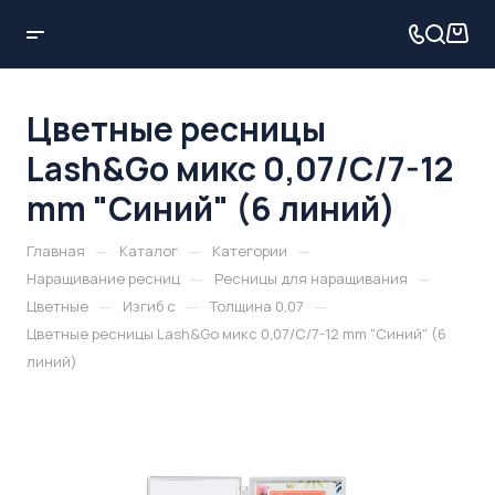
Цветные ресницы
Lash&Go микс 0,07/C/7-12
mm "Синий" (6 линий)
—
—
—
Главная
Каталог
Категории
—
—
Наращивание ресниц
Ресницы для наращивания
—
—
—
Цветные
Изгиб c
Толщина 0,07
Цветные ресницы Lash&Go микс 0,07/C/7-12 mm "Синий" (6
линий)