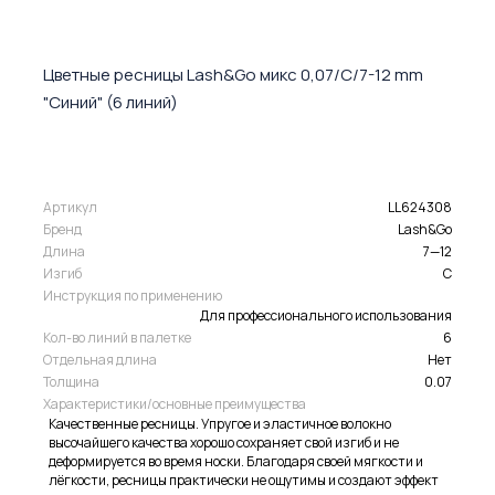
Цветные ресницы Lash&Go микс 0,07/C/7-12 mm
"Синий" (6 линий)
Артикул
LL624308
Бренд
Lash&Go
Длина
7—12
Изгиб
C
Инструкция по применению
Для профессионального использования
Кол-во линий в палетке
6
Отдельная длина
Нет
Толщина
0.07
Характеристики/основные преимущества
Качественные ресницы. Упругое и эластичное волокно
высочайшего качества хорошо сохраняет свой изгиб и не
деформируется во время носки. Благодаря своей мягкости и
лёгкости, ресницы практически не ощутимы и создают эффект