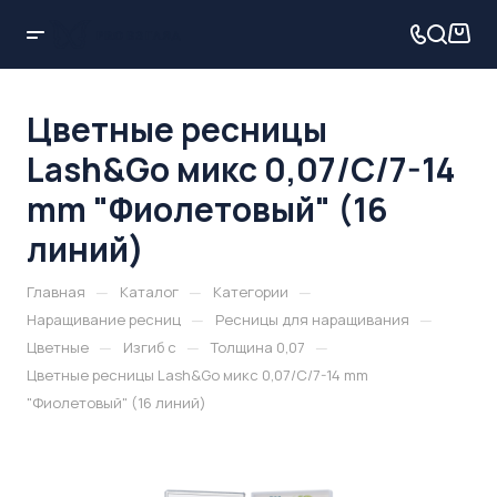
Цветные ресницы
Lash&Go микс 0,07/C/7-14
mm "Фиолетовый" (16
линий)
—
—
—
Главная
Каталог
Категории
—
—
Наращивание ресниц
Ресницы для наращивания
—
—
—
Цветные
Изгиб c
Толщина 0,07
Цветные ресницы Lash&Go микс 0,07/C/7-14 mm
"Фиолетовый" (16 линий)