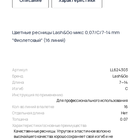
Описание
Характеристики
Цветные ресницы Lash&Go микс 0,07/C/7-14 mm
"Фиолетовый" (16 линий)
Артикул
LL624303
Бренд
Lash&Go
Длина
7—14
Изгиб
C
Инструкция по применению
Для профессионального использования
Кол-во линий в палетке
16
Отдельная длина
Нет
Толщина
0.07
Характеристики/основные преимущества
Качественные ресницы. Упругое и эластичное волокно
высочайшего качества хорошо сохраняет свой изгиб и не