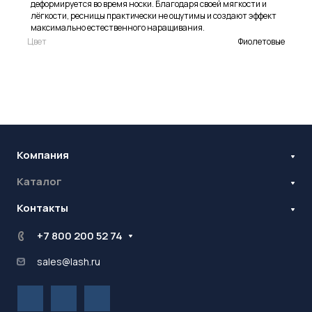
деформируется во время носки. Благодаря своей мягкости и
лёгкости, ресницы практически не ощутимы и создают эффект
максимально естественного наращивания.
Цвет
Фиолетовые
Компания
Каталог
Бренды
Блог
Контакты
Наращивание ресниц
Ламинирование ресниц и бровей
Стань оптовиком
+7 800 200 52 74
Контрактное производство
sales@lash.ru